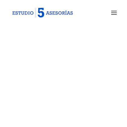
Quienes Somos
Web
Asesoría Laboral
Asesoría Fiscal
Asesoría Contable
This is a custom category page for Web
Otros Servicios
Iniciar sesión
Contacto
Trabaja con nosotros